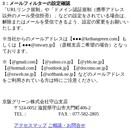
3：メールフィルターの設定確認
「URLリンク規制」や「ドメイン認証規制（携帯アドレス
以外のメール受信拒否）」などの設定をされている場合は、
解除またはメールを受信できるよう、設定の変更をお願いい
たします。
※当社からのメールアドレスは【●●●@keihangreen.com】も
しくは【 ●●●@niwary.jp】（彦根支店ご希望の場合）となっ
ております。
※【@gmail.com】【@yahoo.co.jp】【@ybb.ne.jp】
【@hotmail.com】【@outlook.jp】【@docomo.ne.jp】
【@ezweb.ne.jp】【@softbank.ne.jp】などのメールアドレス
をご利用されている方は特にご注意ください。
京阪グリーン株式会社
守山支店
〒524-0052 滋賀県守山市大門町406-2
TEL：
077-582-2885
FAX：077-582-2805
アクセスマップ
ご相談・お問合せ