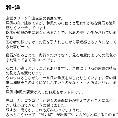
和+洋
京阪グリーン守山支店の表庭です。
洋風の白い建物ですが、和風のみに使うと思われがちな庭石も違和
感なくマッチしています。
樹木や植栽の中に庭石があることで、お庭の奥行が生かされていま
すね！
初心者の私ですが、お庭を手入れしながら最近感じるようになって
きた事が一つ。
庭石があることで、奥行きだけでなく、見る角度によっての景色が
また違ってきて面白いのです。
石の形が違うということもありますし、角度により石の周囲の植栽
の見え方も変わります。
ウロウロとしながら、一番良い角度を探したりしています。昔の将
軍は和庭をこのように楽しんでいたのかな・・・と考えたりもしま
す。
洋風+和風の要素が入ったお庭もオシャレです。
先日、ふとゴツゴツした庭石の表面に苔が生えてきたことに気付
き、味が出てきたように感じました。
残すか、磨くか、これも好みなのでしょうね。
きっとこうやって、“Mｙ庭” が出来ていくのだなと感じるこの頃