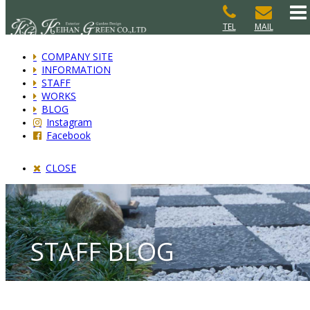
TEL
MAIL
COMPANY SITE
INFORMATION
STAFF
WORKS
BLOG
Instagram
Facebook
CLOSE
STAFF BLOG