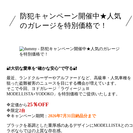
防犯キャンペーン開催中★人気
のガレージを特別価格で！
🔐
大切な愛車を“確かな安心”で守る
🔐
最近、ランドクルーザーやアルファードなど、高級車・人気車種を
狙った盗難被害のニュースを目にする機会が増えています。
そこで今回、ヨドガレージ「ラヴィージュⅢ
MODELLISTA×YODOKO」を特別価格でご提供いたします。
25％OFF
🔷定価から
🔷限定
2台
🔷キャンペーン期間：
2026年7月31日納品分まで
ブラックを基調とした重厚感のあるデザインにMODELLISTAとのコ
ラボならではの上質な存在感。