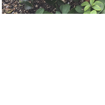
2018年11月30日
※記事内の商品の仕様・内容は掲載当時の情報です。現在は変更・廃番となって
いる場合があります。
京阪グリーン株式会社
守山支店
〒524-0052 滋賀県守山市大門町406-2
TEL：
077-582-2885
FAX：077-582-2805
アクセスマップ
ご相談・お問合せ
京阪グリーンTOP
会社概要
採用情報
協力業者募集
プライバシーポリシー