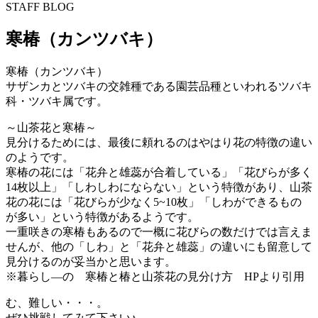
STAFF BLOG
寒椿（カンツバキ）
寒椿（カンツバキ）
サザンカとツバキの交雑種である園芸品種といわれるツバキ
科・ツバキ属です。
～山茶花と寒椿～
見分けるためには、最後に頼れるのはやはり花の特徴の違い
のようです。
寒椿の花には「花弁と雄蕊が合着している」「花びらが多く
14枚以上」「しわしわにならない」という特徴があり、山茶
花の花には「花びらが少なく5~10枚」「しわができるもの
が多い」という特徴があるようです。
一重咲きの寒椿もあるので一概に花びらの数だけでは言えま
せんが、他の「しわ」と「花弁と雄蕊」の違いにも留意して
見分けるのが妥当かと思います。
※暮らし―の 寒椿と椿と山茶花の見分け方 HPより引用
む、難しい・・・。
ぜひ挑戦してみて下さい♪